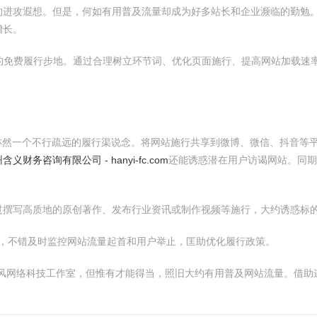
的进攻遐想。但是，何如有用普及流量却成为好多站长和企业濒临的勤勉。
增长。
用的免费履行步地。通过合理树立环节词、优化页面施行、提高网站加载速
亦然一个不行疏远的履行渠说念。将网站施行共享到微博、微信、抖音等
含义财务咨询有限公司 - hanyi-fc.com
还能诱惑潜在用户访谒网站。同期
过撰写高质地的原创著作、发布行业资讯或制作视频等施行，大约诱惑标
百度统计等，不错及时监控网站流量起首和用户举止，匡助优化履行政策。
随风网络科技工作室，但惟有才能得当，照旧大约有用普及网站流量。借助