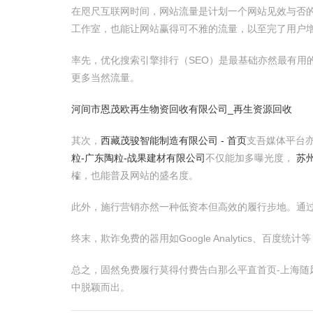
在咫尺互联网时间，网站流量是计划一个网站见效与否
工作室，也能让网站赢得可不雅的流量，以至完了用户
率先，优化搜索引擎排行（SEO）是最基础亦然最有
更多当然流量。
河间市恩茂欧再生物资回收有限公司_再生资源回收
其次，
西藏茂骏智能制造有限公司 - 首页
支吾媒体平台
粒-广东陶粒-战果建材有限公司
不仅能加多曝光度，
苏州
榷，也能普及网站的盛名度。
此外，施行营销亦然一种低资本但高效的履行步地。通
终末，欺诈免费的器用如Google Analytics、
总之，固然免费履行莫得付费告白那么平直首页-上海
中脱颖而出。